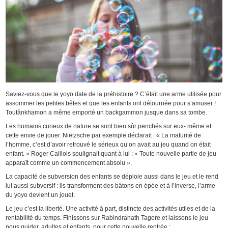
Saviez-vous que le yoyo date de la préhistoire ? C’était une arme utilisée pour
assommer les petites bêtes et que les enfants ont détournée pour s’amuser !
Toutânkhamon a même emporté un backgammon jusque dans sa tombe.
Les humains curieux de nature se sont bien sûr penchés sur eux- même et
cette envie de jouer. Nietzsche par exemple déclarait : « La maturité de
l’homme, c’est d’avoir retrouvé le sérieux qu’on avait au jeu quand on était
enfant. » Roger Caillois soulignait quant à lui : « Toute nouvelle partie de jeu
apparaît comme un commencement absolu ».
La capacité de subversion des enfants se déploie aussi dans le jeu et le rend
lui aussi subversif : ils transforment des bâtons en épée et à l’inverse, l’arme
du yoyo devient un jouet.
Le jeu c’est la liberté. Une activité à part, distincte des activités utiles et de la
rentabilité du temps. Finissons sur Rabindranath Tagore et laissons le jeu
nous guider, adultes et enfants, pour cette nouvelle rentrée :