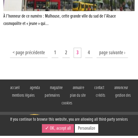
À l’honneur de ce numéro : Mulhouse, cette grande ville du sud de l’Alsace
cosmopolite et « jeune » qui…
< page précédente
1
2
3
4
page suivante ›
accueil
agenda
magazine
annuaire
contact
annonceur
mentions légales
partenaires
plan du site
crédits
gestion des
cookies
If you continue to browse this website, you are allowing all third-party services
BIBOUILLE, le magazine gratuit des familles
✓ OK, accept all
Personalize
17 rue d'Obernai
Strasbourg (67)