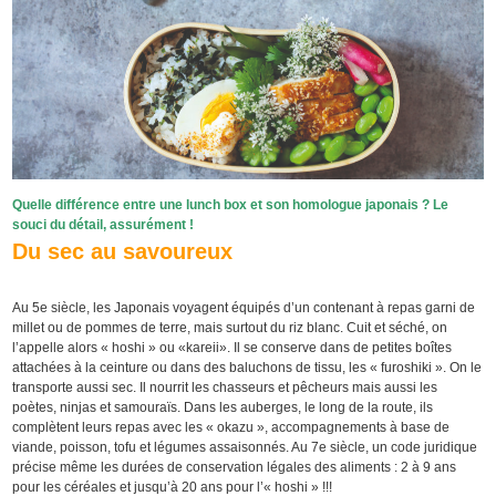
Quelle différence entre une lunch box et son homologue japonais ? Le
souci du détail, assurément !
Du sec au savoureux
Au 5e siècle, les Japonais voyagent équipés d’un contenant à repas garni de
millet ou de pommes de terre, mais surtout du riz blanc. Cuit et séché, on
l’appelle alors « hoshi » ou «kareii». Il se conserve dans de petites boîtes
attachées à la ceinture ou dans des baluchons de tissu, les « furoshiki ». On le
transporte aussi sec. Il nourrit les chasseurs et pêcheurs mais aussi les
poètes, ninjas et samouraïs. Dans les auberges, le long de la route, ils
complètent leurs repas avec les « okazu », accompagnements à base de
viande, poisson, tofu et légumes assaisonnés. Au 7e siècle, un code juridique
précise même les durées de conservation légales des aliments : 2 à 9 ans
pour les céréales et jusqu’à 20 ans pour l’« hoshi » !!!