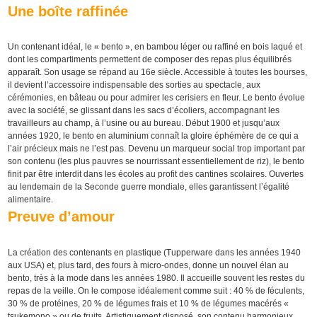
Une boîte raffinée
Un contenant idéal, le « bento », en bambou léger ou raffiné en bois laqué et
dont les compartiments permettent de composer des repas plus équilibrés
apparaît. Son usage se répand au 16e siècle. Accessible à toutes les bourses,
il devient l’accessoire indispensable des sorties au spectacle, aux
cérémonies, en bâteau ou pour admirer les cerisiers en fleur. Le bento évolue
avec la société, se glissant dans les sacs d’écoliers, accompagnant les
travailleurs au champ, à l’usine ou au bureau. Début 1900 et jusqu’aux
années 1920, le bento en aluminium connaît la gloire éphémère de ce qui a
l’air précieux mais ne l’est pas. Devenu un marqueur social trop important par
son contenu (les plus pauvres se nourrissant essentiellement de riz), le bento
finit par être interdit dans les écoles au profit des cantines scolaires. Ouvertes
au lendemain de la Seconde guerre mondiale, elles garantissent l’égalité
alimentaire.
Preuve d’amour
La création des contenants en plastique (Tupperware dans les années 1940
aux USA) et, plus tard, des fours à micro-ondes, donne un nouvel élan au
bento, très à la mode dans les années 1980. Il accueille souvent les restes du
repas de la veille. On le compose idéalement comme suit : 40 % de féculents,
30 % de protéines, 20 % de légumes frais et 10 % de légumes macérés «
tsukemono » ou de fruits. Artistiquement disposé, son contenu harmonieux