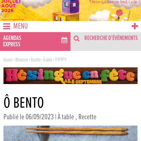
MENU
AGENDAS
RECHERCHE D'ÉVÉNEMENTS
EXPRESS
Accueil
»
Magazine
»
Recette
»
À table
»
Ô BENTO
Ô BENTO
Publié le 06/09/2023 |
À table
,
Recette