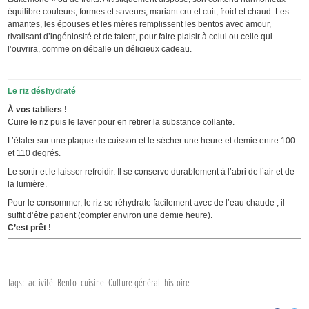
équilibre couleurs, formes et saveurs, mariant cru et cuit, froid et chaud. Les
amantes, les épouses et les mères remplissent les bentos avec amour,
rivalisant d’ingéniosité et de talent, pour faire plaisir à celui ou celle qui
l’ouvrira, comme on déballe un délicieux cadeau.
Le riz déshydraté
À vos tabliers !
Cuire le riz puis le laver pour en retirer la substance collante.
L’étaler sur une plaque de cuisson et le sécher une heure et demie entre 100
et 110 degrés.
Le sortir et le laisser refroidir. Il se conserve durablement à l’abri de l’air et de
la lumière.
Pour le consommer, le riz se réhydrate facilement avec de l’eau chaude ; il
suffit d’être patient (compter environ une demie heure).
C’est prêt !
Tags:
activité
Bento
cuisine
Culture général
histoire