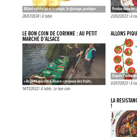
Alliant solidarité et écologie, le glanage, pratique
Perdue dans mes p
ancestrale consistant à récupérer les produits de la
je tente de tisse
26/07/2024 |
À table
23/02/2023 |
À ta
terre laissés par les agriculteurs…
LE BON COIN DE CORINNE : AU PETIT
ALLONS PIQU
MARCHÉ D’ALSACE
Depuis l’aube des 
« Au petit marché d’Alsace » propose des fruits,
mangent sur leur 
03/07/2023 |
À ta
légumes et autres produits régionaux, cultivés par des
14/11/2022 |
À table
,
Le bon coin
alpages, les pa
producteurs locaux… et…
LA RÉSISTAN
!