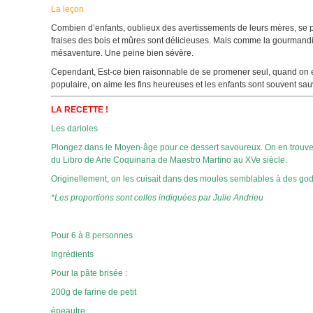
La leçon
Combien d’enfants, oublieux des avertissements de leurs mères, se per
fraises des bois et mûres sont délicieuses. Mais comme la gourmandis
mésaventure. Une peine bien sévère.
Cependant, Est-ce bien raisonnable de se promener seul, quand on es
populaire, on aime les fins heureuses et les enfants sont souvent sau
LA RECETTE !
Les darioles
Plongez dans le Moyen-âge pour ce dessert savoureux. On en trouve une 
du Libro de Arte Coquinaria de Maestro Martino au XVe siècle.
Originellement, on les cuisait dans des moules semblables à des godet
*Les proportions sont celles indiquées par Julie Andrieu
Pour 6 à 8 personnes
Ingrédients
Pour la pâte brisée :
200g de farine de petit
épeautre