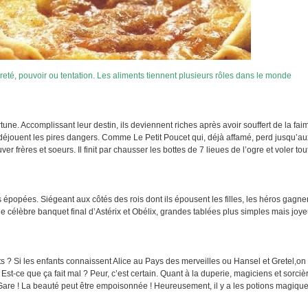
vreté, pouvoir ou tentation. Les aliments tiennent plusieurs rôles dans le monde
une. Accomplissant leur destin, ils deviennent riches après avoir souffert de la faim
 déjouent les pires dangers. Comme Le Petit Poucet qui, déjà affamé, perd jusqu’au
 frères et soeurs. Il finit par chausser les bottes de 7 lieues de l’ogre et voler tou
épopées. Siégeant aux côtés des rois dont ils épousent les filles, les héros gagne
 célèbre banquet final d’Astérix et Obélix, grandes tablées plus simples mais joy
s ? Si les enfants connaissent Alice au Pays des merveilles ou Hansel et Gretel,on
t-ce que ça fait mal ? Peur, c’est certain. Quant à la duperie, magiciens et sorciè
. Gare ! La beauté peut être empoisonnée ! Heureusement, il y a les potions magiq