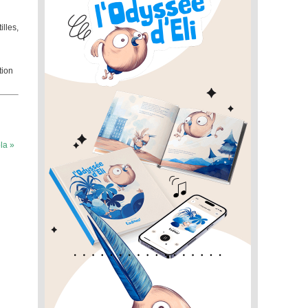
illes,
tion
la »