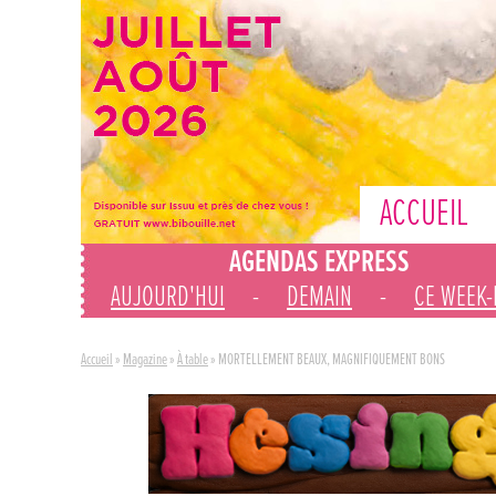
ACCUEIL
AGENDAS EXPRESS
AUJOURD'HUI
-
DEMAIN
-
CE WEEK
Accueil
»
Magazine
»
À table
»
MORTELLEMENT BEAUX, MAGNIFIQUEMENT BONS