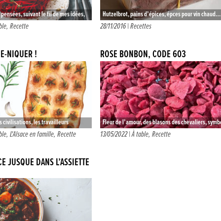
ensées, suivant le fil de mes idées,
Hutzelbrot, pains d’épices, épces pour vin chaud…
r un nouveau sujet. Que vais-je bien…
Autant de douceurs pour égayer vos tables en ces
ble
,
Recette
28/11/2016 |
Recettes
périodes d’agapes ! Ne…
E-NIQUER !
ROSE BONBON, CODE 603
civilisations, les travailleurs
Fleur de l’amour, des blasons des chevaliers, symb
lieu de travail. Les bergers dans les
marial, parfum, couleur, la rose est omniprésente,
ble
,
L'Alsace en famille
,
Recette
13/05/2022 |
À table
,
Recette
ysans aux…
façon directe ou indirecte….
CE JUSQUE DANS L’ASSIETTE