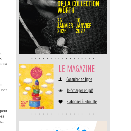
.
x
te sa
LE MAGAZINE
Consulter en ligne
nt
Télécharger en pdf
euses
S'abonner à Bibouille
 peut
res
ues…