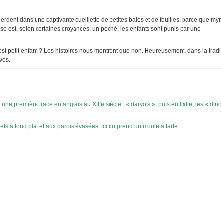
dent dans une captivante cueillette de petites baies et de feuilles, parce que myrt
e est, selon certaines croyances, un péché, les enfants sont punis par une
t petit enfant ? Les histoires nous montrent que non. Heureusement, dans la tradi
vés.
première trace en anglais au XIIIe siècle : « daryols », puis en Italie, les « dirio
s à fond plat et aux parois évasées. Ici on prend un moule à tarte.