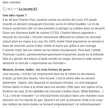
idée culinaire.
𓌉◯ ᝰ.(ᵔ⤙ᵔ)
La recette ICI
Une idée royale ?
Il se dit que Charles Fazi, cuisinier suisse au service de Louis XVI aurait
inventé un dessert conjuguant chocolat, sucre et crème fouettée. Le roi de
France aurait donc été l’un des premiers à plonger sa cuillère dans ce dessert.
Dans son Nouveau traité de cuisine (1755), Charles Menon appellera «
mousse de chocolat » l’écume mousseuse affleurant la surface du chocolat
chaud alors en vogue à la cour. En 1820, André Viard popularise un dessert à
base de chocolat, jaune d’œuf, crème et sucre qui, grâce à son ouvrage
Cuisinier royal, fait son entrée sur les tables bourgeoises. Plus tard, l’artiste
Toulouse-Lautrec, passionnément gourmand et gourmet, aurait eu la brillante
idée d’y ajouter des blancs d’œufs montés en neige, donnant à cette version
aérienne le nom de « mayonnaise au chocolat ».
Mousse, écume, bulles : les trois formes du genre
Une mousse, c’est de l’air emprisonné dans de la crème ou des blancs
d’œufs, ça tient des heures. Une écume, c’est la même idée en version
éphémère : légère, elle disparaît en quelques minutes. Le chef espagnol
Ferran Adrià l’a mise à la mode dans les années 1990 avec son siphon et sa
lécithine de soja. Et les tablettes de chocolat à bulles (Aero, Milka Bubbles…)
? Là, c’est de l’industrie ! Le chocolat fondu est placé dans une chambre sous
pression où l’on injecte du gaz. Quand il en sort, la pression chute d’un coup :
des milliers de micro-bulles se forment instantanément. Un refroidissement