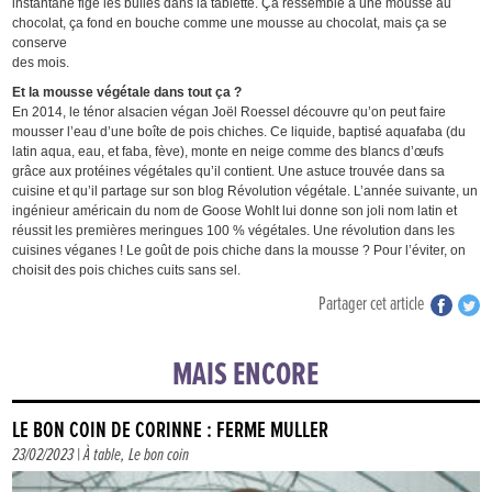
instantané fige les bulles dans la tablette. Ça ressemble à une mousse au
chocolat, ça fond en bouche comme une mousse au chocolat, mais ça se
conserve
des mois.
Et la mousse végétale dans tout ça ?
En 2014, le ténor alsacien végan Joël Roessel découvre qu’on peut faire
mousser l’eau d’une boîte de pois chiches. Ce liquide, baptisé aquafaba (du
latin aqua, eau, et faba, fève), monte en neige comme des blancs d’œufs
grâce aux protéines végétales qu’il contient. Une astuce trouvée dans sa
cuisine et qu’il partage sur son blog Révolution végétale. L’année suivante, un
ingénieur américain du nom de Goose Wohlt lui donne son joli nom latin et
réussit les premières meringues 100 % végétales. Une révolution dans les
cuisines véganes ! Le goût de pois chiche dans la mousse ? Pour l’éviter, on
choisit des pois chiches cuits sans sel.
Partager cet article
MAIS ENCORE
LE BON COIN DE CORINNE : FERME MÜLLER
23/02/2023 |
À table
,
Le bon coin